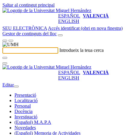
Saltar al contingut principal
ESPAÑOL
VALENCIÀ
ENGLISH
SEU ELECTRÒNICA
Accés identificat (obri en nova finestra)
Gestor de continguts del lloc
Introdueix la teua cerca
ESPAÑOL
VALENCIÀ
ENGLISH
Editar
Presentació
Localització
Personal
Docència
Investigació
(Español) M.A.P.A
Novedades
(Español) Memoria de Actividades