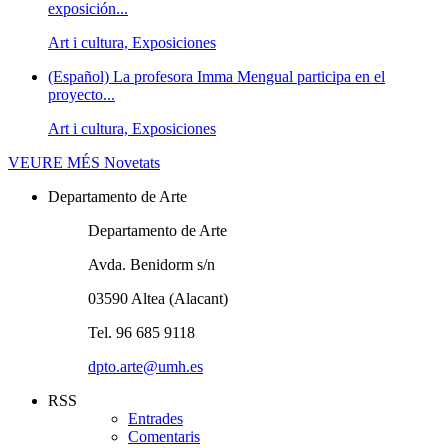
exposición...
Art i cultura, Exposiciones
(Español) La profesora Imma Mengual participa en el
proyecto...
Art i cultura, Exposiciones
VEURE MÉS
Novetats
Departamento de Arte
Departamento de Arte
Avda. Benidorm s/n
03590 Altea (Alacant)
Tel. 96 685 9118
dpto.arte@umh.es
RSS
Entrades
Comentaris