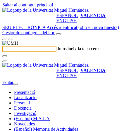
Saltar al contingut principal
ESPAÑOL
VALENCIÀ
ENGLISH
SEU ELECTRÒNICA
Accés identificat (obri en nova finestra)
Gestor de continguts del lloc
Introdueix la teua cerca
ESPAÑOL
VALENCIÀ
ENGLISH
Editar
Presentació
Localització
Personal
Docència
Investigació
(Español) M.A.P.A
Novedades
(Español) Memoria de Actividades