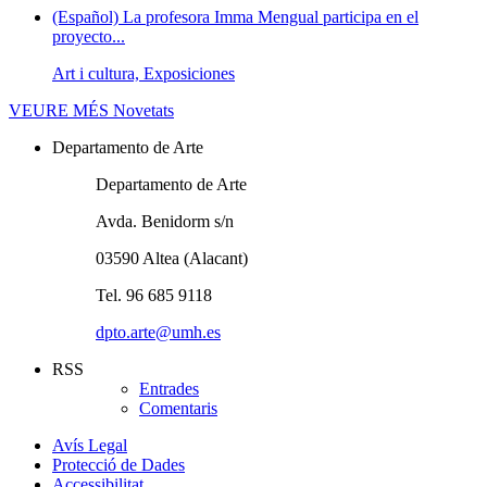
(Español) La profesora Imma Mengual participa en el
proyecto...
Art i cultura, Exposiciones
VEURE MÉS
Novetats
Departamento de Arte
Departamento de Arte
Avda. Benidorm s/n
03590 Altea (Alacant)
Tel. 96 685 9118
dpto.arte@umh.es
RSS
Entrades
Comentaris
Avís Legal
Protecció de Dades
Accessibilitat