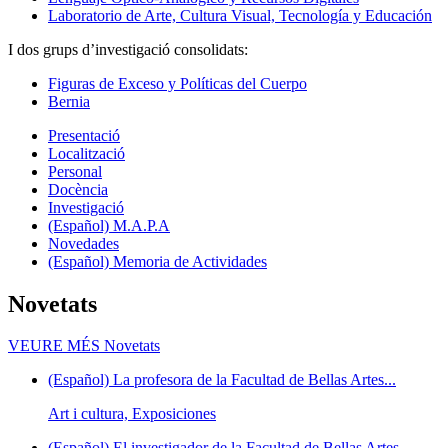
Laboratorio de Arte, Cultura Visual, Tecnología y Educación
I dos grups d’investigació consolidats:
Figuras de Exceso y Políticas del Cuerpo
Bernia
Presentació
Localització
Personal
Docència
Investigació
(Español) M.A.P.A
Novedades
(Español) Memoria de Actividades
Novetats
VEURE MÉS
Novetats
(Español) La profesora de la Facultad de Bellas Artes...
Art i cultura, Exposiciones
(Español) El investigador de la Facultad de Bellas Artes...