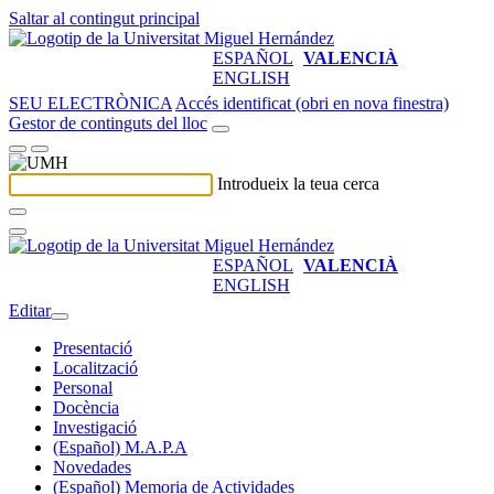
Saltar al contingut principal
ESPAÑOL
VALENCIÀ
ENGLISH
SEU ELECTRÒNICA
Accés identificat (obri en nova finestra)
Gestor de continguts del lloc
Introdueix la teua cerca
ESPAÑOL
VALENCIÀ
ENGLISH
Editar
Presentació
Localització
Personal
Docència
Investigació
(Español) M.A.P.A
Novedades
(Español) Memoria de Actividades