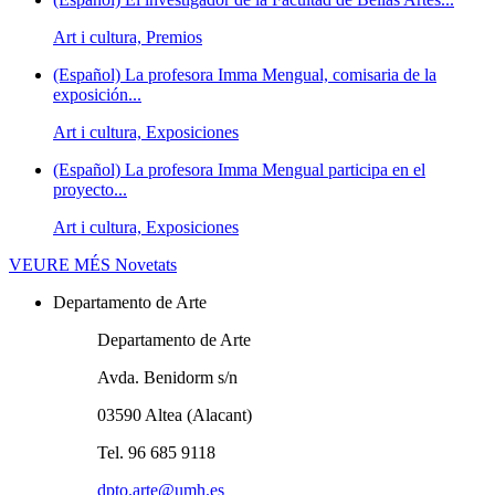
Art i cultura, Premios
(Español) La profesora Imma Mengual, comisaria de la
exposición...
Art i cultura, Exposiciones
(Español) La profesora Imma Mengual participa en el
proyecto...
Art i cultura, Exposiciones
VEURE MÉS
Novetats
Departamento de Arte
Departamento de Arte
Avda. Benidorm s/n
03590 Altea (Alacant)
Tel. 96 685 9118
dpto.arte@umh.es